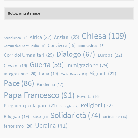
Archivio
Chiesa
(109)
Anziani
(25)
Africa
(22)
Accoglienza
(11)
Convivere
(19)
coronavirus
(13)
Comunità di Sant'Egidio
(11)
Dialogo
(67)
Corridoi Umanitari
(25)
Europa
(22)
Guerra
(59)
Immigrazione
(29)
Giovani
(19)
Migranti
(22)
integrazione
(20)
Italia
(19)
Medio Oriente
(11)
Pace
(86)
Pandemia
(17)
Papa Francesco
(91)
Povertà
(16)
Religioni
(32)
Preghiera per la pace
(22)
Profughi
(12)
Solidarietà
(74)
Rifugiati
(19)
Solitudine
(13)
Russia
(11)
Ucraina
(41)
terrorismo
(20)