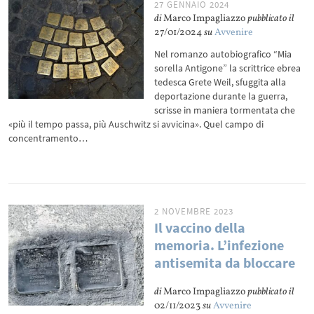
27 GENNAIO 2024
di
Marco Impagliazzo
pubblicato il
27/01/2024
su
Avvenire
Nel romanzo autobiografico “Mia
sorella Antigone” la scrittrice ebrea
tedesca Grete Weil, sfuggita alla
deportazione durante la guerra,
scrisse in maniera tormentata che
«più il tempo passa, più Auschwitz si avvicina». Quel campo di
concentramento…
2 NOVEMBRE 2023
Il vaccino della
memoria. L’infezione
antisemita da bloccare
di
Marco Impagliazzo
pubblicato il
02/11/2023
su
Avvenire