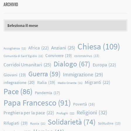
ARCHIVIO
Archivio
Chiesa
(109)
Anziani
(25)
Africa
(22)
Accoglienza
(11)
Convivere
(19)
coronavirus
(13)
Comunità di Sant'Egidio
(11)
Dialogo
(67)
Corridoi Umanitari
(25)
Europa
(22)
Guerra
(59)
Immigrazione
(29)
Giovani
(19)
Migranti
(22)
integrazione
(20)
Italia
(19)
Medio Oriente
(11)
Pace
(86)
Pandemia
(17)
Papa Francesco
(91)
Povertà
(16)
Religioni
(32)
Preghiera per la pace
(22)
Profughi
(12)
Solidarietà
(74)
Rifugiati
(19)
Solitudine
(13)
Russia
(11)