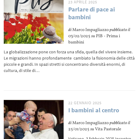
23 APRILE 2025
Parlare di pace ai
bambini
di
Marco Impagliazzo
pubblicato il
03/02/2025
su
PIB - Prima i
bambini
La globalizzazione pone con forza una sfida, quella del vivere insieme.
Le migrazioni hanno profondamente cambiato la fisionomia delle città
piccole e grandi. In spazi stretti si concentrano diversità enormi, di
cultura, di stile di…
22 GENNAIO 2025
I bambini al centro
di
Marco Impagliazzo
pubblicato il
25/01/2025
su
Vita Pastorale
Vaticano, 3 febbraio 2025 Incontro