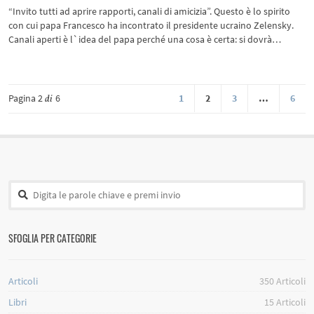
“Invito tutti ad aprire rapporti, canali di amicizia”. Questo è lo spirito
con cui papa Francesco ha incontrato il presidente ucraino Zelensky.
Canali aperti è l`idea del papa perché una cosa è certa: si dovrà…
Pagina 2
6
1
2
3
…
6
di
SFOGLIA PER CATEGORIE
Articoli
350
Articoli
Libri
15
Articoli